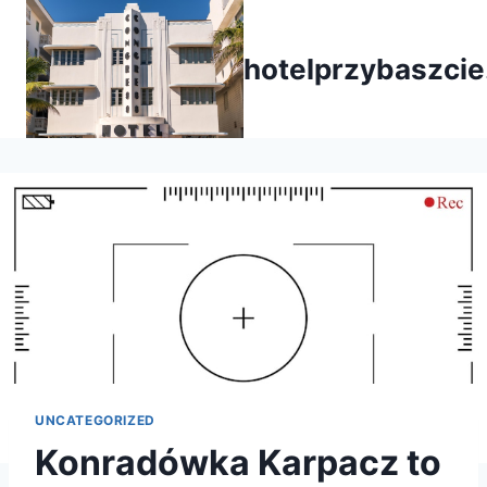
Przejdź
do
hotelprzybaszcie
treści
UNCATEGORIZED
Konradówka Karpacz to