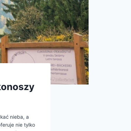
rkonoszy
ykać nieba, a
eruje nie tylko