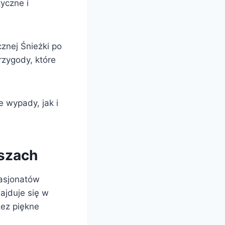
tyczne i
cznej Śnieżki po
zygody, które
e wypady, jak i
szach
pasjonatów
najduje się w
zez piękne