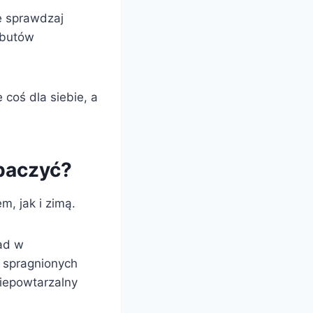
e sprawdzaj
 butów
 coś dla siebie, a
obaczyć?
m, jak i zimą.
ad w
 spragnionych
niepowtarzalny