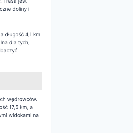
. Trasa jest
czne doliny i
Ma długość 4,1 km
lna dla tych,
obaczyć
cych wędrowców.
ść 17,5 km, a
nymi widokami na