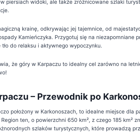
w piersiach widoki, ale także zróżnicowane szlaki turys
cje.
agiczną krainę, odkrywając jej tajemnice, od majestaty
pady Kamieńczyka. Przygotuj się na niezapomniane pr
 tło do relaksu i aktywnego wypoczynku.
ia, że góry w Karpaczu to idealny cel zarówno na letni
wo!
rpaczu – Przewodnik po Karkono
czo położony w Karkonoszach, to idealne miejsce dla 
j. Region ten, o powierzchni 650 km², z czego 185 km² z
 różnorodnych szlaków turystycznych, które prowadzą pr