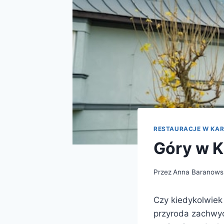
RESTAURACJE W KA
Góry w K
Przez
Anna Baranows
Czy kiedykolwiek 
przyroda zachwyc