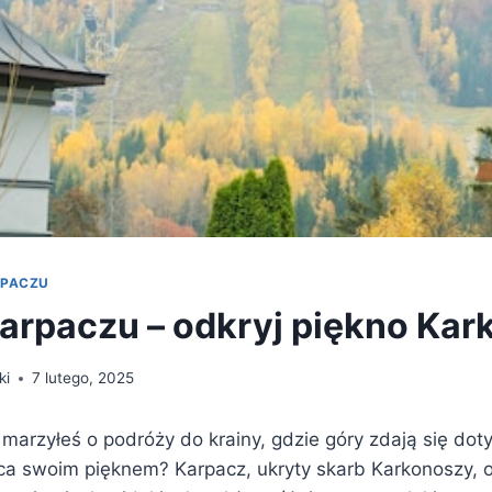
RPACZU
arpaczu – odkryj piękno Ka
ki
7 lutego, 2025
marzyłeś o podróży do krainy, gdzie góry zdają się dot
a swoim pięknem? Karpacz, ukryty skarb Karkonoszy, of