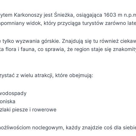
tem Karkonoszy jest Śnieżka, osiągająca 1603 m n.p.m.
apomniany widok, który przyciąga turystów zarówno late
 tylko wyzwania górskie. Znajdują się tu również cieka
a flora i fauna, co sprawia, że region staje się znakomi
ystać z wielu atrakcji, które obejmują:
wodospady
roniska
zlaki piesze i rowerowe
ożliwościom noclegowym, każdy znajdzie coś dla siebi