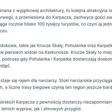
nana z wyjątkowej architektury, to kolejna atrakcyjna lo
egii, a przeniesiona do Karpacza, zachwyca gości swo
ąga rocznie blisko 100 tysięcy turystów, co czyni ją je
czu.
dokowe, takie jak Krucze Skały, Pohulanka oraz Karpatk
w piersiach widoki na Karkonosze. Krucze Skały to miej
 podczas gdy Pohulanka i Karpatka dostarczają doskon
djęć.
staje się rajem dla narciarzy. Stoki narciarskie przyciąg
 a liczne trasy biegowe czynią ten region jeszcze bard
 górskich Karpacza z pewnością dostarczy niezapomnia
letnich wypraw, jak i zimowych przygód.