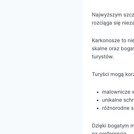
Najwyższym szczy
rozciąga się niez
Karkonosze to nie
skalne oraz bogat
turystów.
Turyści mogą korz
malownicze 
unikalne sch
różnorodne s
Dzięki bogatym m
na preferencje.