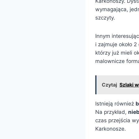
Karkonoszy. Dysta
wymagająca, jedna
szczyty.
Innym interesują
i zajmuje około 2
którzy już mieli
malownicze forma
Czytaj
Szlaki 
Istnieją również
b
Na przykład,
nieb
czas przejścia wy
Karkonosze.