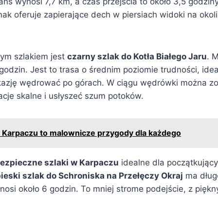
ns wynosi 7,7 km, a czas przejścia to około 3,5 godziny
k oferuje zapierające dech w piersiach widoki na okoli
cym szlakiem jest
czarny szlak do Kotła Białego Jaru
. 
 godzin. Jest to trasa o średnim poziomie trudności, idea
 okazję wędrować po górach. W ciągu wędrówki można z
cje skalne i usłyszeć szum potoków.
w Karpaczu to malownicze przygody dla każdego
ezpieczne szlaki w Karpaczu
idealne dla początkują
ieski szlak do Schroniska na Przełęczy Okraj
ma długo
nosi około 6 godzin. To mniej strome podejście, z pięk