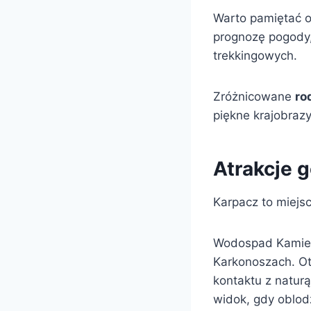
Warto pamiętać 
prognozę pogody,
trekkingowych.
Zróżnicowane
ro
piękne krajobraz
Atrakcje 
Karpacz to miejsc
Wodospad Kamień
Karkonoszach. Ot
kontaktu z naturą
widok, gdy oblod