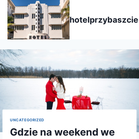
Przejdź
do
hotelprzybaszcie
treści
UNCATEGORIZED
Gdzie na weekend we