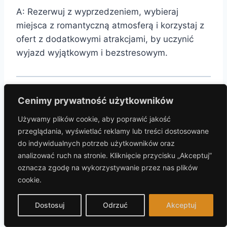
A: Rezerwuj z wyprzedzeniem, wybieraj
miejsca z romantyczną atmosferą i korzystaj z
ofert z dodatkowymi atrakcjami, by uczynić
wyjazd wyjątkowym i bezstresowym.
CZAS DLA BLISKICH
– Zarezerwujcie wspólny
Cenimy prywatność użytkowników
czas, podarujcie sobie spokój i relaks,
Używamy plików cookie, aby poprawić jakość
korzystając z inspiracji na romantyczny
przeglądania, wyświetlać reklamy lub treści dostosowane
weekend we dwoje.
do indywidualnych potrzeb użytkowników oraz
analizować ruch na stronie. Kliknięcie przycisku „Akceptuj”
oznacza zgodę na wykorzystywanie przez nas plików
cookie.
Nawigacja
POPRZEDNI
NASTĘPNY
Dostosuj
Odrzuć
Akceptuj
Arche hotel krakowska
osada śnieżka hotel
wpisu
komfort i styl na
wyjątkowy komfort i