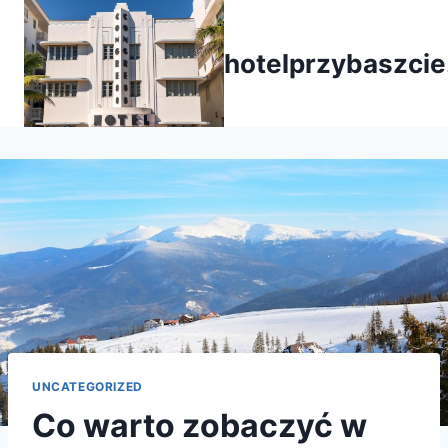
Przejdź
do
hotelprzybaszcie
treści
UNCATEGORIZED
Co warto zobaczyć w