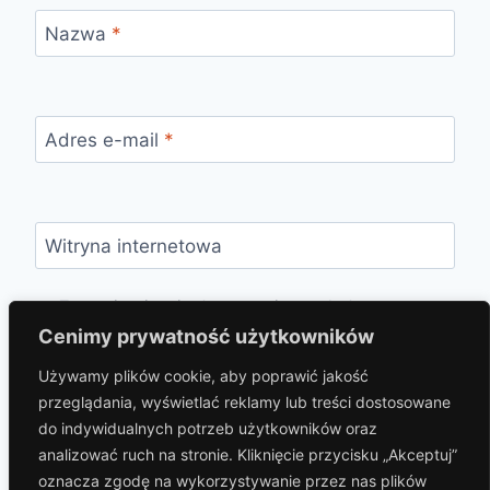
Nazwa
*
Adres e-mail
*
Witryna internetowa
Zapamiętaj moje dane w tej przeglądarce
podczas pisania kolejnych komentarzy.
Cenimy prywatność użytkowników
Używamy plików cookie, aby poprawić jakość
przeglądania, wyświetlać reklamy lub treści dostosowane
do indywidualnych potrzeb użytkowników oraz
analizować ruch na stronie. Kliknięcie przycisku „Akceptuj”
oznacza zgodę na wykorzystywanie przez nas plików