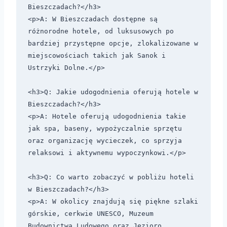
Bieszczadach?</h3>

<p>A: W Bieszczadach dostępne są 
różnorodne hotele, od luksusowych po 
bardziej przystępne opcje, zlokalizowane w 
miejscowościach takich jak Sanok i 
Ustrzyki Dolne.</p>

<h3>Q: Jakie udogodnienia oferują hotele w 
Bieszczadach?</h3>

<p>A: Hotele oferują udogodnienia takie 
jak spa, baseny, wypożyczalnie sprzętu 
oraz organizację wycieczek, co sprzyja 
relaksowi i aktywnemu wypoczynkowi.</p>

<h3>Q: Co warto zobaczyć w pobliżu hoteli 
w Bieszczadach?</h3>

<p>A: W okolicy znajdują się piękne szlaki 
górskie, cerkwie UNESCO, Muzeum 
Budownictwa Ludowego oraz Jezioro 