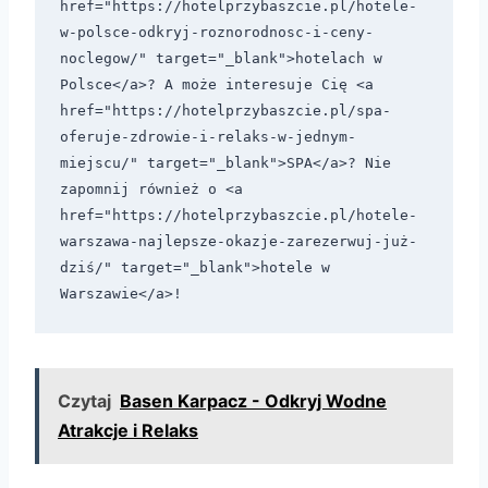
href="https://hotelprzybaszcie.pl/hotele-
w-polsce-odkryj-roznorodnosc-i-ceny-
noclegow/" target="_blank">hotelach w 
Polsce</a>? A może interesuje Cię <a 
href="https://hotelprzybaszcie.pl/spa-
oferuje-zdrowie-i-relaks-w-jednym-
miejscu/" target="_blank">SPA</a>? Nie 
zapomnij również o <a 
href="https://hotelprzybaszcie.pl/hotele-
warszawa-najlepsze-okazje-zarezerwuj-już-
dziś/" target="_blank">hotele w 
Czytaj
Basen Karpacz - Odkryj Wodne
Atrakcje i Relaks