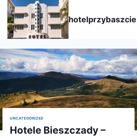
Przejdź
do
hotelprzybaszcie
treści
UNCATEGORIZED
Hotele Bieszczady –