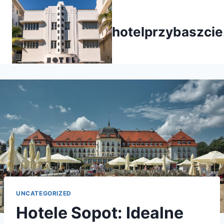
Przejdź
do
hotelprzybaszcie
treści
UNCATEGORIZED
Hotele Sopot: Idealne