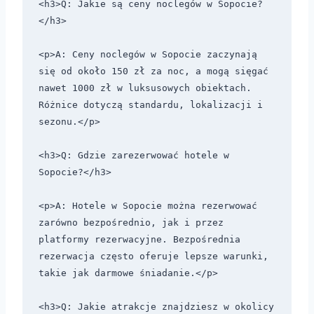
<h3>Q: Jakie są ceny noclegów w Sopocie?
</h3>

<p>A: Ceny noclegów w Sopocie zaczynają 
się od około 150 zł za noc, a mogą sięgać 
nawet 1000 zł w luksusowych obiektach. 
Różnice dotyczą standardu, lokalizacji i 
sezonu.</p>

<h3>Q: Gdzie zarezerwować hotele w 
Sopocie?</h3>

<p>A: Hotele w Sopocie można rezerwować 
zarówno bezpośrednio, jak i przez 
platformy rezerwacyjne. Bezpośrednia 
rezerwacja często oferuje lepsze warunki, 
takie jak darmowe śniadanie.</p>

<h3>Q: Jakie atrakcje znajdziesz w okolicy 