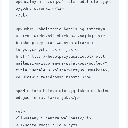
opłacalnych rozwiązań, ale nadal oferujące 
wygodne warunki.</li>

</ul>

<p>Dobre lokalizacje hoteli są istotnym 
atutem. Większość obiektów znajduje się 
blisko plaży oraz ważnych atrakcji 
turystycznych, takich jak <a 
href="https://hotelprzybaszcie.pl/hotel-
najlepszym-wyborem-na-wyjatkowy-nocleg/" 
title="Hotele w Polsce">Krzywy Domek</a>, 
co ułatwia zwiedzanie miasta.</p> 

<p>Niektóre hotele oferują także unikalne 
udogodnienia, takie jak:</p>

<ul>

<li>Baseny i centra wellness</li>

<li>Restauracje z lokalnymi 