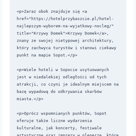
<p>Zaraz obok znajduje się <a 
href="https://hotelprzybaszcie.pl/hotel-
najlepszym-wyborem-na-wyjatkowy-nocleg/" 
title="Krzywy Domek">Krzywy Domek</a>, 
znany ze swojej nietypowej architektury, 
który zachwyca turystów i stanowi ciekawy 
punkt na mapie Sopot.</p> 

<p>Wiele hoteli w Sopocie usytuowanych 
jest w niedalekiej odległości od tych 
atrakcji, co czyni je idealnym miejscem na 
bazę wypadową do odkrywania skarbów 
miasta.</p> 

<p>Oprócz wspomnianych punktów, Sopot 
oferuje także liczne wydarzenia 
kulturalne, jak koncerty, festiwale 
artystyczne oraz imprezy w plenerze, które 