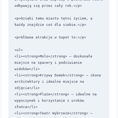
odbywają się przez cały rok.</p> 

<p>Dzięki temu miasto tętni życiem, a 
każdy znajdzie coś dla siebie.</p> 

<p>Główne atrakcje w Sopot to:</p>

<ul>

<li><strong>Molo</strong> – doskonałe 
miejsce na spacery i podziwianie 
widoków</li>

<li><strong>Krzywy Domek</strong> – ikona 
architektury i idealne miejsce na 
zdjęcia</li>

<li><strong>Plaże</strong> – idealne na 
wypoczynek i korzystanie z uroków 
słońca</li>

<li><strong>Teatr Wybrzeże</strong> – 