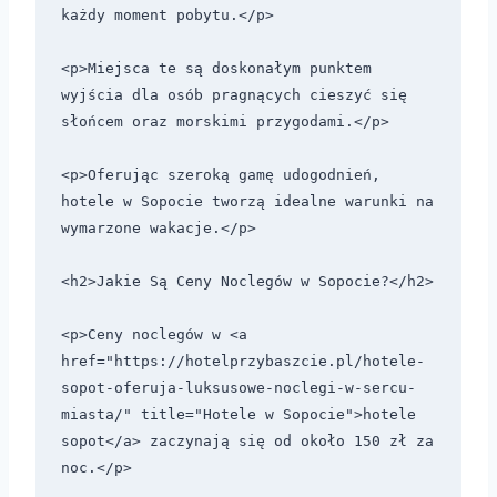
każdy moment pobytu.</p> 

<p>Miejsca te są doskonałym punktem 
wyjścia dla osób pragnących cieszyć się 
słońcem oraz morskimi przygodami.</p>

<p>Oferując szeroką gamę udogodnień, 
hotele w Sopocie tworzą idealne warunki na 
wymarzone wakacje.</p>

<h2>Jakie Są Ceny Noclegów w Sopocie?</h2>

<p>Ceny noclegów w <a 
href="https://hotelprzybaszcie.pl/hotele-
sopot-oferuja-luksusowe-noclegi-w-sercu-
miasta/" title="Hotele w Sopocie">hotele 
sopot</a> zaczynają się od około 150 zł za 
noc.</p> 
