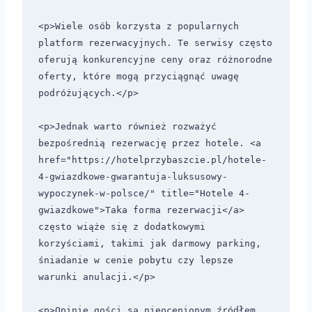
<p>Wiele osób korzysta z popularnych 
platform rezerwacyjnych. Te serwisy często 
oferują konkurencyjne ceny oraz różnorodne 
oferty, które mogą przyciągnąć uwagę 
podróżujących.</p> 

<p>Jednak warto również rozważyć 
bezpośrednią rezerwację przez hotele. <a 
href="https://hotelprzybaszcie.pl/hotele-
4-gwiazdkowe-gwarantuja-luksusowy-
wypoczynek-w-polsce/" title="Hotele 4-
gwiazdkowe">Taka forma rezerwacji</a> 
często wiąże się z dodatkowymi 
korzyściami, takimi jak darmowy parking, 
śniadanie w cenie pobytu czy lepsze 
warunki anulacji.</p>

<p>Opinie gości są nieocenionym źródłem 