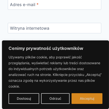
Adres e-mail
*
Witryna internetowa
Zapamiętaj moje dane w tej przeglądarce
podczas pisania kolejnych komentarzy.
Cenimy prywatność użytkowników
Używamy plików cookie, aby poprawić jakość
przeglądania, wyświetlać reklamy lub treści dostosowane
do indywidualnych potrzeb użytkowników oraz
analizować ruch na stronie. Kliknięcie przycisku „Akceptuj”
oznacza zgodę na wykorzystywanie przez nas plików
cookie.
© 2026 hotelprzybaszcie.pl Motyw WordPress,
autor:
Kadence WP
Dostosuj
Odrzuć
Akceptuj