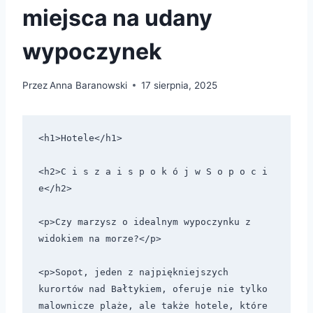
miejsca na udany
wypoczynek
Przez
Anna Baranowski
17 sierpnia, 2025
<h1>Hotele</h1>

<h2>C i s z a i s p o k ó j w S o p o c i 
e</h2>

<p>Czy marzysz o idealnym wypoczynku z 
widokiem na morze?</p>

<p>Sopot, jeden z najpiękniejszych 
kurortów nad Bałtykiem, oferuje nie tylko 
malownicze plaże, ale także hotele, które 