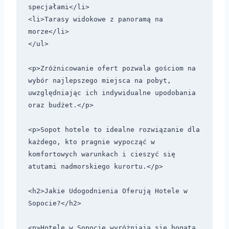
specjałami</li>

<li>Tarasy widokowe z panoramą na 
morze</li>

</ul>

<p>Zróżnicowanie ofert pozwala gościom na 
wybór najlepszego miejsca na pobyt, 
uwzględniając ich indywidualne upodobania 
oraz budżet.</p>

<p>Sopot hotele to idealne rozwiązanie dla 
każdego, kto pragnie wypocząć w 
komfortowych warunkach i cieszyć się 
atutami nadmorskiego kurortu.</p>

<h2>Jakie Udogodnienia Oferują Hotele w 
Sopocie?</h2>

<p>Hotele w Sopocie wyróżniają się bogatą 