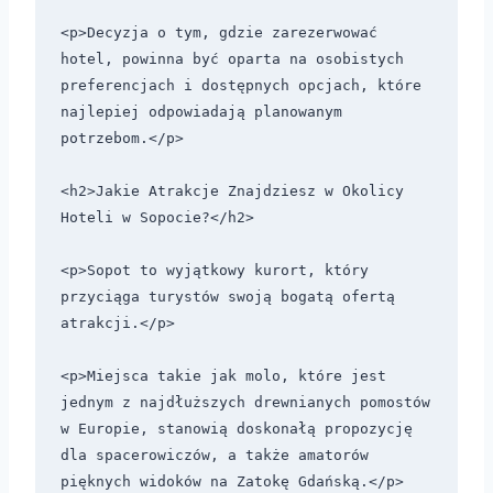
<p>Decyzja o tym, gdzie zarezerwować 
hotel, powinna być oparta na osobistych 
preferencjach i dostępnych opcjach, które 
najlepiej odpowiadają planowanym 
potrzebom.</p>

<h2>Jakie Atrakcje Znajdziesz w Okolicy 
Hoteli w Sopocie?</h2>

<p>Sopot to wyjątkowy kurort, który 
przyciąga turystów swoją bogatą ofertą 
atrakcji.</p> 

<p>Miejsca takie jak molo, które jest 
jednym z najdłuższych drewnianych pomostów 
w Europie, stanowią doskonałą propozycję 
dla spacerowiczów, a także amatorów 
pięknych widoków na Zatokę Gdańską.</p> 
