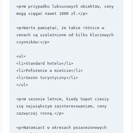
<p>W przypadku luksusowych obiektów, ceny 
mogą sięgać nawet 1000 zł.</p> 

<p>Warto pamiętać, że takie różnice w 
cenach są uzależnione od kilku kluczowych 
czynników:</p> 

<ul>

<li>Standard hotelu</li>

<li>Położenie w mieście</li>

<li>Sezon turystyczny</li>

</ul>

<p>W sezonie letnim, kiedy Sopot cieszy 
się największym zainteresowaniem, ceny 
zazwyczaj rosną.</p> 

<p>Natomiast w okresach pozasezonowych 