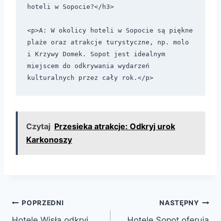
hoteli w Sopocie?</h3>

<p>A: W okolicy hoteli w Sopocie są piękne 
plaże oraz atrakcje turystyczne, np. molo 
i Krzywy Domek. Sopot jest idealnym 
miejscem do odkrywania wydarzeń 
Czytaj
Przesieka atrakcje: Odkryj urok
Karkonoszy
Nawigacja
POPRZEDNI
NASTĘPNY
Hotele Wisła odkryj
Hotele Sopot oferują