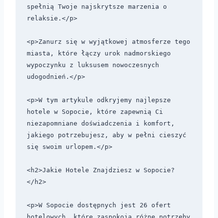
spełnią Twoje najskrytsze marzenia o 
relaksie.</p> 

<p>Zanurz się w wyjątkowej atmosferze tego 
miasta, które łączy urok nadmorskiego 
wypoczynku z luksusem nowoczesnych 
udogodnień.</p> 

<p>W tym artykule odkryjemy najlepsze 
hotele w Sopocie, które zapewnią Ci 
niezapomniane doświadczenia i komfort, 
jakiego potrzebujesz, aby w pełni cieszyć 
się swoim urlopem.</p>

<h2>Jakie Hotele Znajdziesz w Sopocie?
</h2>

<p>W Sopocie dostępnych jest 26 ofert 
hotelowych, które zaspokoją różne potrzeby 