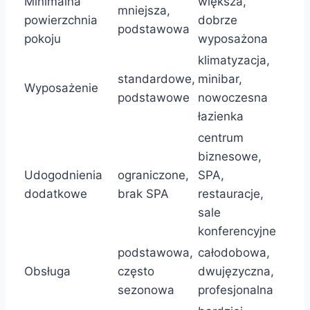
Minimalna
większa,
mniejsza,
powierzchnia
dobrze
podstawowa
pokoju
wyposażona
klimatyzacja,
standardowe,
minibar,
Wyposażenie
podstawowe
nowoczesna
łazienka
centrum
biznesowe,
Udogodnienia
ograniczone,
SPA,
dodatkowe
brak SPA
restauracje,
sale
konferencyjne
podstawowa,
całodobowa,
Obsługa
często
dwujęzyczna,
sezonowa
profesjonalna