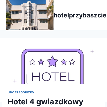
Przejdź
do
hotelprzybaszcie
treści
UNCATEGORIZED
Hotel 4 gwiazdkowy