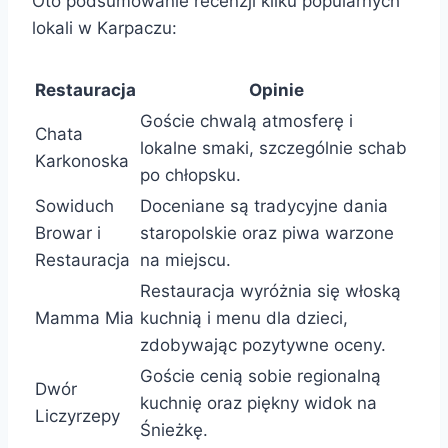
Oto podsumowanie recenzji kilku popularnych
lokali w Karpaczu:
Restauracja
Opinie
Goście chwalą atmosferę i
Chata
lokalne smaki, szczególnie schab
Karkonoska
po chłopsku.
Sowiduch
Doceniane są tradycyjne dania
Browar i
staropolskie oraz piwa warzone
Restauracja
na miejscu.
Restauracja wyróżnia się włoską
Mamma Mia
kuchnią i menu dla dzieci,
zdobywając pozytywne oceny.
Goście cenią sobie regionalną
Dwór
kuchnię oraz piękny widok na
Liczyrzepy
Śnieżkę.