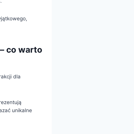
.
wyjątkowego,
– co warto
akcji dla
rezentują
azać unikalne