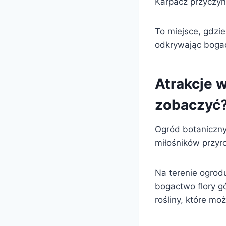
Karpacz przyczyn
To miejsce, gdzie
odkrywając bogac
Atrakcje 
zobaczyć
Ogród botaniczny
miłośników przyr
Na terenie ogrodu
bogactwo flory g
rośliny, które mo