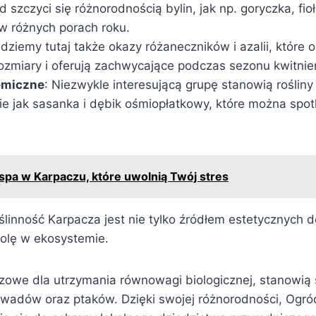
d szczyci się różnorodnością bylin, jak np. goryczka, fi
 w różnych porach roku.
jdziemy tutaj także okazy różaneczników i azalii, które 
ozmiary i oferują zachwycające podczas sezonu kwitnie
emiczne
: Niezwykle interesującą grupę stanowią rośliny
ie jak sasanka i dębik ośmiopłatkowy, które można spot
 spa w Karpaczu, które uwolnią Twój stres
ślinność Karpacza jest nie tylko źródłem estetycznych d
rolę w ekosystemie.
czowe dla utrzymania równowagi biologicznej, stanowią s
wadów oraz ptaków. Dzięki swojej różnorodności, Ogró