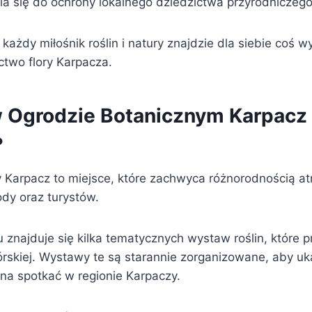
ia się do ochrony lokalnego dziedzictwa przyrodniczego
 każdy miłośnik roślin i natury znajdzie dla siebie coś 
two flory Karpacza.
w Ogrodzie Botanicznym Karpacz 
?
 Karpacz to miejsce, które zachwyca różnorodnością atr
ody oraz turystów.
 znajduje się kilka tematycznych wystaw roślin, które p
órskiej. Wystawy te są starannie zorganizowane, aby uk
żna spotkać w regionie Karpaczy.