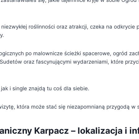
zastanawiałeś się, jakie tajemnice kryje w sobie Ogród
 niezwykłej roślinności oraz atrakcji, czeka na odkrycie
y.
ogicznych po malownicze ścieżki spacerowe, ogród za
Sudetów oraz fascynującymi wydarzeniami, które przyc
ak i single znajdą tu coś dla siebie.
 wizytę, która może stać się niezapomnianą przygodą w 
niczny Karpacz – lokalizacja i i