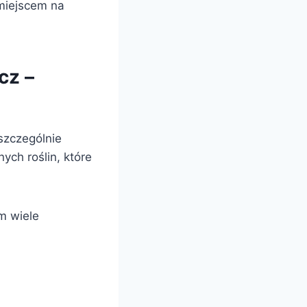
 miejscem na
cz –
szczególnie
ych roślin, które
m wiele