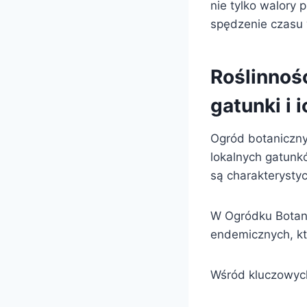
nie tylko walory 
spędzenie czasu 
Roślinnoś
gatunki i 
Ogród botaniczny
lokalnych gatunkó
są charakterysty
W Ogródku Botani
endemicznych, któ
Wśród kluczowych