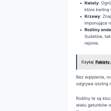
Kwiaty
: Ogró
które kwitną
Krzewy
: Zna
imponujące r
Rośliny end
Sudetów, tak
rejonie.
Czytaj
Pakiety
Bez wątpienia, ro
odgrywa istotną 
Rośliny te są klu
wielu gatunków o