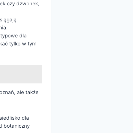
ołek czy dzwonek,
osiągają
nia.
 typowe dla
kać tylko w tym
oznań, ale także
iedlisko dla
d botaniczny