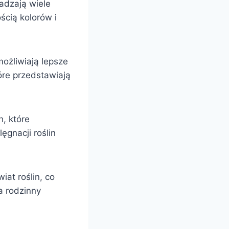
adzają wiele
ścią kolorów i
ożliwiają lepsze
óre przedstawiają
, które
ęgnacji roślin
iat roślin, co
a rodzinny