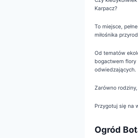
Czy kiedykolwiek 
Karpacz?
To miejsce, pełne
miłośnika przyrod
Od tematów ekol
bogactwem flory 
odwiedzających.
Zarówno rodziny, j
Przygotuj się na
Ogród Bota