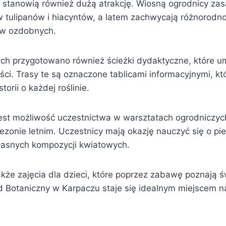
stanowią również dużą atrakcję. Wiosną ogrodnicy zas
 tulipanów i hiacyntów, a latem zachwycają różnorodno
w ozdobnych.
ch przygotowano również ścieżki dydaktyczne, które um
ści. Trasy te są oznaczone tablicami informacyjnymi, kt
torii o każdej roślinie.
 jest możliwość uczestnictwa w warsztatach ogrodniczych
zonie letnim. Uczestnicy mają okazję nauczyć się o piel
łasnych kompozycji kwiatowych.
akże zajęcia dla dzieci, które poprzez zabawę poznają św
d Botaniczny w Karpaczu staje się idealnym miejscem n