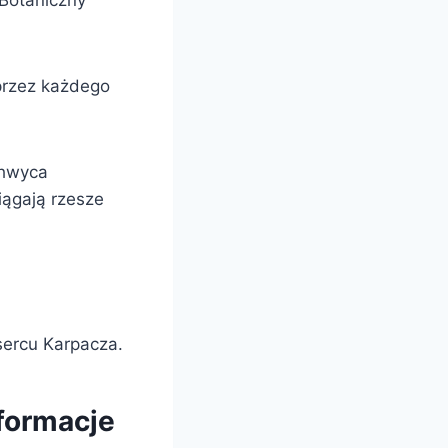
 Botaniczny
 przez każdego
chwyca
iągają rzesze
sercu Karpacza.
nformacje