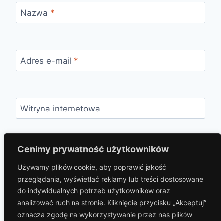
Nazwa
*
Adres e-mail
*
Witryna internetowa
Zapamiętaj moje dane w tej przeglądarce
podczas pisania kolejnych komentarzy.
Cenimy prywatność użytkowników
Używamy plików cookie, aby poprawić jakość
przeglądania, wyświetlać reklamy lub treści dostosowane
do indywidualnych potrzeb użytkowników oraz
analizować ruch na stronie. Kliknięcie przycisku „Akceptuj”
oznacza zgodę na wykorzystywanie przez nas plików