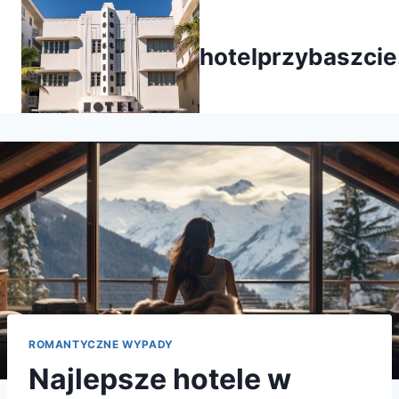
Przejdź
do
hotelprzybaszcie
treści
ROMANTYCZNE WYPADY
Najlepsze hotele w