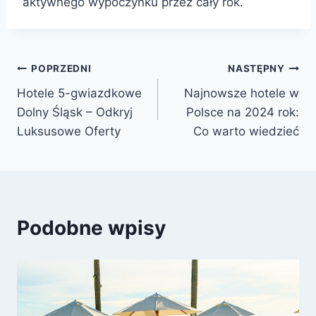
aktywnego wypoczynku przez cały rok.
Nawigacja
POPRZEDNI
NASTĘPNY
Hotele 5-gwiazdkowe
Najnowsze hotele w
wpisu
Dolny Śląsk – Odkryj
Polsce na 2024 rok:
Luksusowe Oferty
Co warto wiedzieć
Podobne wpisy