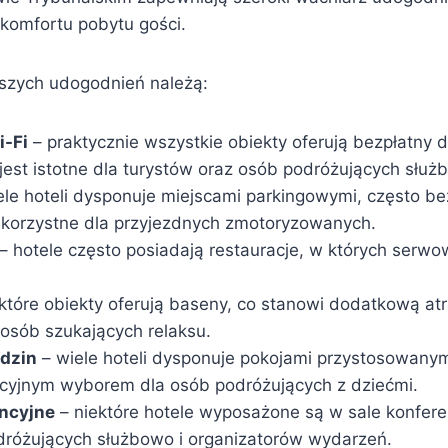
 komfortu pobytu gości.
jszych udogodnień należą:
i-Fi
– praktycznie wszystkie obiekty oferują bezpłatny 
 jest istotne dla turystów oraz osób podróżujących służ
ele hoteli dysponuje miejscami parkingowymi, często 
st korzystne dla przyjezdnych zmotoryzowanych.
– hotele często posiadają restauracje, w których serwo
które obiekty oferują baseny, co stanowi dodatkową atr
 osób szukających relaksu.
odzin
– wiele hoteli dysponuje pokojami przystosowanymi
akcyjnym wyborem dla osób podróżujących z dziećmi.
encyjne
– niektóre hotele wyposażone są w sale konfere
dróżujących służbowo i organizatorów wydarzeń.