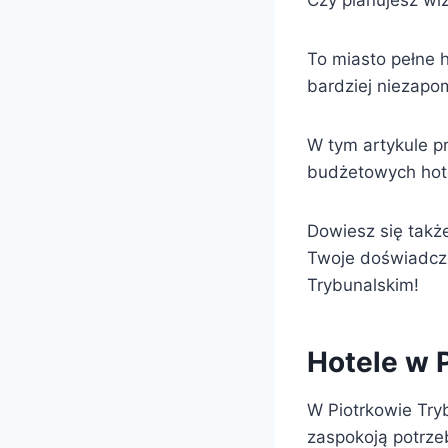
Czy planujesz wiz
To miasto pełne h
bardziej niezapo
W tym artykule p
budżetowych hotel
Dowiesz się takż
Twoje doświadcze
Trybunalskim!
Hotele w 
W Piotrkowie Tryb
zaspokoją potrze