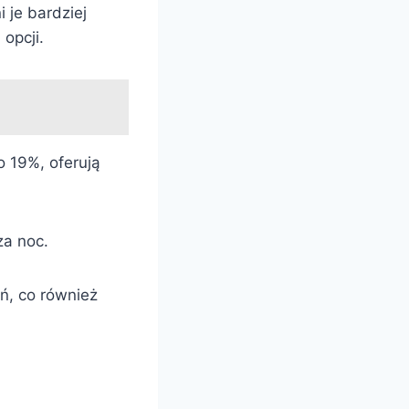
 je bardziej
opcji.
o 19%, oferują
za noc.
ń, co również