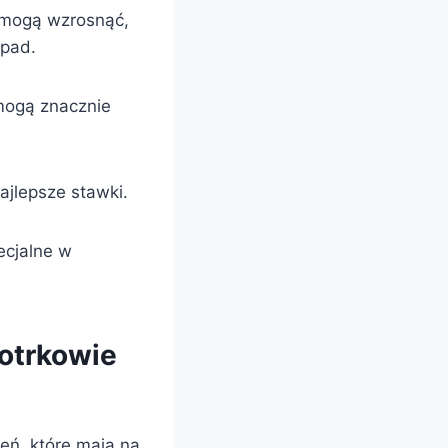
 mogą wzrosnąć,
ypad.
 mogą znacznie
ajlepsze stawki.
ecjalne w
otrkowie
eń, które mają na