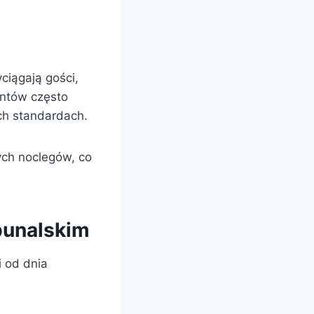
ciągają gości,
entów często
ich standardach.
ych noclegów, co
bunalskim
 od dnia