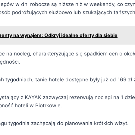
legów w dni robocze są niższe niż w weekendy, co czyni
 osób podróżujących służbowo lub szukających tańszych 
enty na wynajem: Odkryj idealne oferty dla siebie
ce na nocleg, charakteryzujące się spadkiem cen o okoł
ędności.
 tygodniach, tanie hotele dostępne były już od 169 zł 
ystający z KAYAK zazwyczaj rezerwują noclegi na 1 dzie
ność hoteli w Piotrkowie.
ągu tygodnia zachęcają do planowania krótkich wizyt.