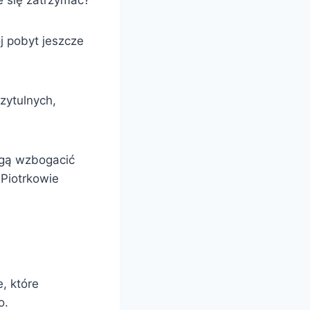
e się zatrzymać?
ój pobyt jeszcze
zytulnych,
ogą wzbogacić
 Piotrkowie
, które
o.