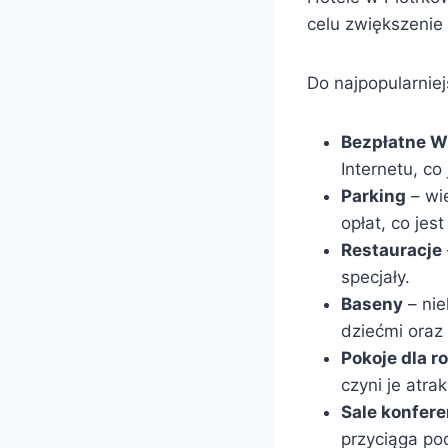
celu zwiększenie
Do najpopularnie
Bezpłatne W
Internetu, co
Parking
– wi
opłat, co je
Restauracje
specjały.
Baseny
– nie
dziećmi oraz
Pokoje dla r
czyni je atr
Sale konfer
przyciąga po