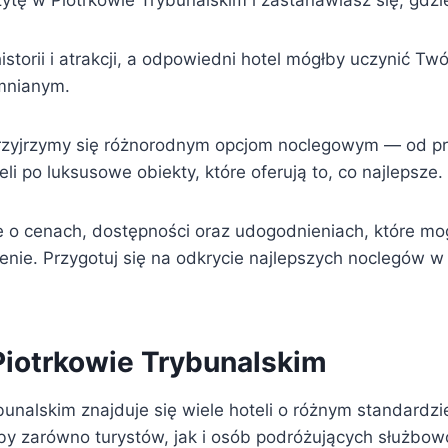
ytę w Piotrkowie Trybunalskim i zastanawiasz się, gdzi
istorii i atrakcji, a odpowiedni hotel mógłby uczynić Tw
mnianym.
rzyjrzymy się różnorodnym opcjom noclegowym — od pr
i po luksusowe obiekty, które oferują to, co najlepsze.
e o cenach, dostępności oraz udogodnieniach, które m
nie. Przygotuj się na odkrycie najlepszych noclegów w
Piotrkowie Trybunalskim
unalskim znajduje się wiele hoteli o różnym standardzie
by zarówno turystów, jak i osób podróżujących służbow