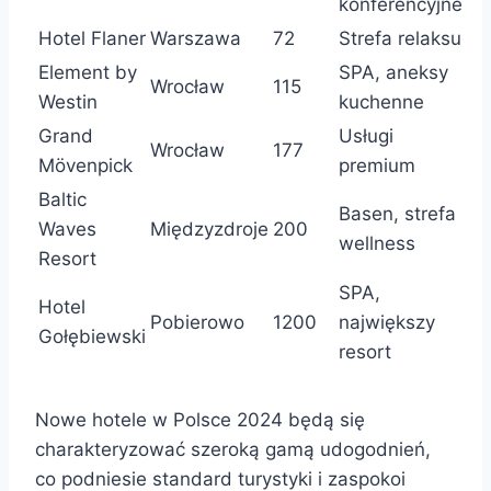
konferencyjne
Hotel Flaner
Warszawa
72
Strefa relaksu
Element by
SPA, aneksy
Wrocław
115
Westin
kuchenne
Grand
Usługi
Wrocław
177
Mövenpick
premium
Baltic
Basen, strefa
Waves
Międzyzdroje
200
wellness
Resort
SPA,
Hotel
Pobierowo
1200
największy
Gołębiewski
resort
Nowe hotele w Polsce 2024 będą się
charakteryzować szeroką gamą udogodnień,
co podniesie standard turystyki i zaspokoi