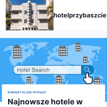
Przejdź
do
hotelprzybaszcie
treści
ROMANTYCZNE WYPADY
Najnowsze hotele w